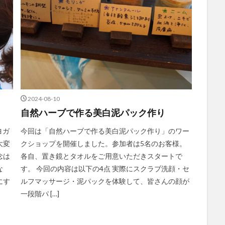
2024-08-10
自然ハーブで作る美白泥パック作り
ヨガ
今回は「自然ハーブで作る美白泥パック作り」のワー
大変
クショップを開催しました。参加者は5名のお客様。
念は
各自、置き鏡とタオルをご用意いただきスタートで
な
す。 今回の内容は以下の4点 実際にスクラブ洗顔・セ
にす
ルフマッサージ・泥パックを体験して、皆さんの顔が
一段階パ […]