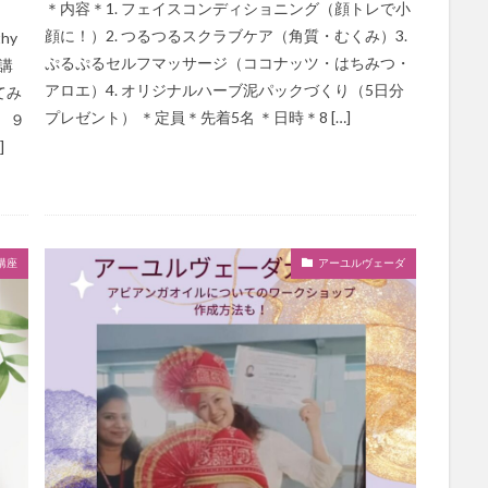
＊内容＊1. フェイスコンディショニング（顔トレで小
顔に！）2. つるつるスクラブケア（角質・むくみ）3.
hy
ぷるぷるセルフマッサージ（ココナッツ・はちみつ・
講
アロエ）4. オリジナルハーブ泥パックづくり（5日分
てみ
プレゼント） ＊定員＊先着5名 ＊日時＊8 […]
 ９
]
講座
アーユルヴェーダ