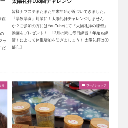
ター
太陽礼拝108回チャレンジ
皆様ナマステまたまた年末年始が近づいてきました。
『暴飲暴食』対策に！太陽礼拝チャレンジしません
講座
か？ご参加の方にはYouTubeにて『太陽礼拝の練習』
動画をプレゼント！ 12月の間に毎日練習！年始も練
』の
習！によって体重増加を防ぎましょう！ 太陽礼拝は①
マッ
部 […]
すだ
らせ
ワークショップ